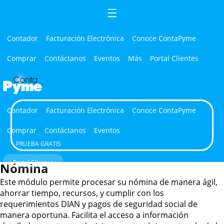
Contador
Facturación Electrónica
Conoce ContaPyme
Comprar
Contáctanos
Eventos
Más
Portal Clientes
×
Módulo de nómina
Contador
Facturación Electrónica
Conoce ContaPyme
Comprar
Contáctanos
Eventos
Características
PRUEBA GRATIS
Portal Clientes
Nómina
Este módulo permite procesar su nómina de manera ágil,
ahorrar tiempo, recursos, y cumplir con los
requerimientos DIAN y pagos de seguridad social de
manera oportuna. Facilita el acceso a información